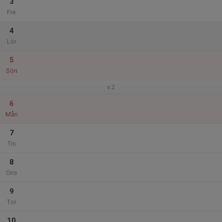
3
Fre
4
Lör
5
Sön
v.2
6
Mån
7
Tis
8
Ons
9
Tor
10