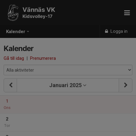
Vännäs VK
Kidsvolley-17
Logga in
Kalender
Kalender
Gå till idag
|
Prenumerera
Januari 2025
1
Ons
2
Tor