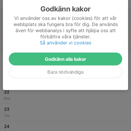
Fre
Godkänn kakor
18
Vi använder oss av kakor (cookies) för att vår
Lör
webbplats ska fungera bra för dig. De används
även för webbanalys i syfte att hjälpa oss att
19
förbättra våra tjänster.
Sön
Så använder vi cookies
v.4
20
17:30
Kidsvolley-17
Godkänn alla kakor
18:30
Mån
Hammarhallen
Bara nödvändiga
21
Tis
22
Ons
23
Tor
24