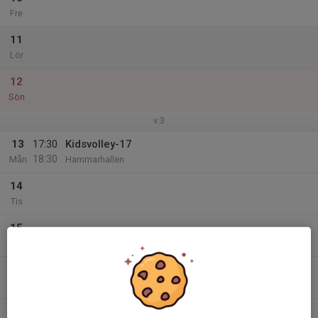
Fre
11
Lör
12
Sön
v.3
13
17:30
Kidsvolley-17
18:30
Mån
Hammarhallen
14
Tis
15
Ons
16
Tor
17