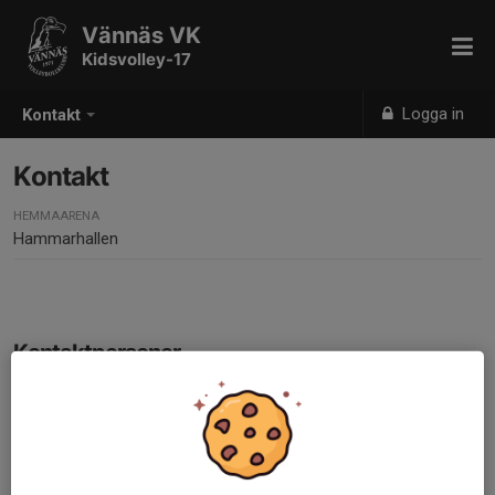
Vännäs VK
Kidsvolley-17
Logga in
Kontakt
Kontakt
HEMMAARENA
Hammarhallen
Kontaktpersoner
Johanna Björk
Kontaktperson och ledare
072-727 77 75
johannabjork1@live.se