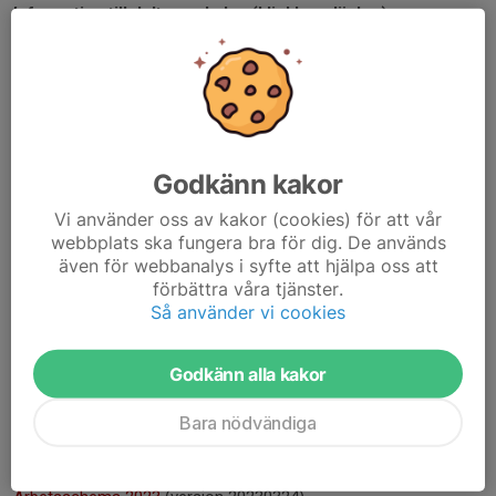
Information till deltagande lag (klickbara länkar):
Anmälda lag med kontaktuppgifter
(lista version 20230324)
Välkommeninformation deltagande lag
(version 20230324)
Spelprogram lördag 25 mars
(version 20230325 07:30)
Spelprogram söndag 26 mars
(version 20230325 14:00)
Spelprogram söndag - efter lördagens gruppspel
(version
20230325 20:00). KFUM Orange lämnar W.O. i söndagens
Godkänn kakor
matcher.
Slutplaceringar och "bästa spelare"
(länk till läs- men inte
Vi använder oss av kakor (cookies) för att vår
webbplats ska fungera bra för dig. De används
redigerbart Google drivedokument).
även för webbanalys i syfte att hjälpa oss att
Alla matchresultat och gruppspelstabeller
(länk till läs- men inte
förbättra våra tjänster.
redigerbart Google drivedokument).
Så använder vi cookies
Sociala medier
Tagga gärna #gamengames och @vannasvolleyboll (Instagram)
Godkänn alla kakor
och @VannasVolley (Facebook) så kan vi sprida era upplevelser
i flödet!
Bara nödvändiga
Information till Vännäs VK:s medlemmar (klickbara länkar):