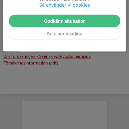
VID SKADA PÅ SPELARE
Så använder vi cookies
Om du råkat ut för skada, kontakta:
Folksam Idrott & Hälsa
Godkänn alla kakor
106 60 Stockholm
Telefon 0771-950 950
Bara nödvändiga
folksam.sport@folksam.se
Läs mer:
Om försäkringen - Svensk volleybolls hemsida
Försäkringsinformation (pdf)