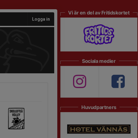
Vi är en del av Fritidskortet
Logga in
Sociala medier
Huvudpartners