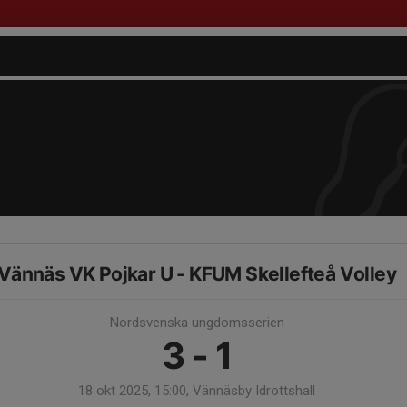
Vännäs VK Pojkar U - KFUM Skellefteå Volley
Nordsvenska ungdomsserien
3 - 1
18 okt 2025, 15:00, Vännäsby Idrottshall