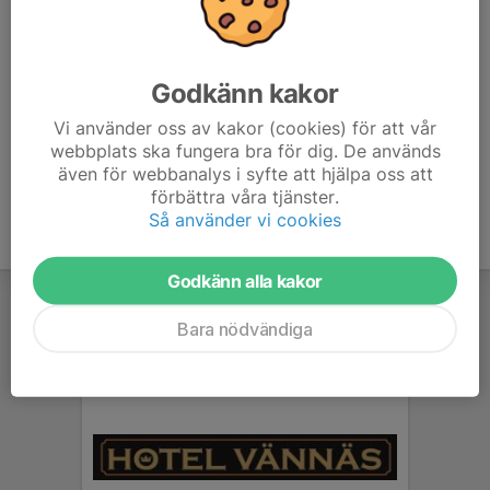
skjuts från Vännäs.
Malin, 070-201 99 92
My, 073-061 94 92
Godkänn kakor
Lina, 070-529 23 65
Vi använder oss av kakor (cookies) för att vår
webbplats ska fungera bra för dig. De används
även för webbanalys i syfte att hjälpa oss att
förbättra våra tjänster.
Så använder vi cookies
Godkänn alla kakor
Bara nödvändiga