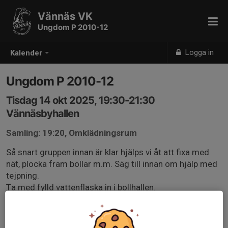
Vännäs VK
Ungdom P 2010-12
Logga in
Kalender
Ungdom P 2010-12
Tisdag 14 okt 2025, 19:30-21:30
Vännäsbyhallen
Samling: 19:20, Omklädningsrum
Så snart gruppen innan är klar hjälps vi åt att fixa med
nät, plocka fram bollar m.m. Säg till innan om hjälp med
tejpning.
Ta med fylld vattenflaska in i bollhallen.
Träningen avslutas med 30 min fysträning i grupp.
Kontakta Malin, Lina eller My med SMS om ni behöver