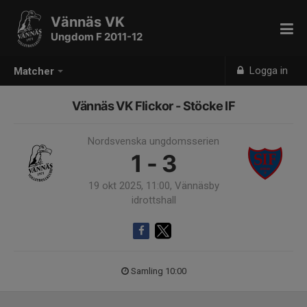
Vännäs VK
Ungdom F 2011-12
Logga in
Matcher
Vännäs VK Flickor - Stöcke IF
Nordsvenska ungdomsserien
1 - 3
19 okt 2025, 11:00, Vännäsby
idrottshall
Samling 10:00