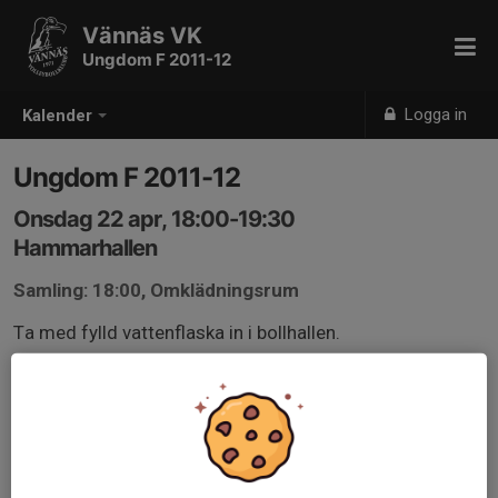
Vännäs VK
Ungdom F 2011-12
Logga in
Kalender
Ungdom F 2011-12
Onsdag 22 apr, 18:00-19:30
Hammarhallen
Samling: 18:00, Omklädningsrum
Ta med fylld vattenflaska in i bollhallen.