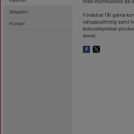
Kalender
med inomhusskor på och
Bildgalleri
Föräldrar får gärna ko
nätuppsättning samt hi
Kontakt
kidsvolleynäten plock
annat.