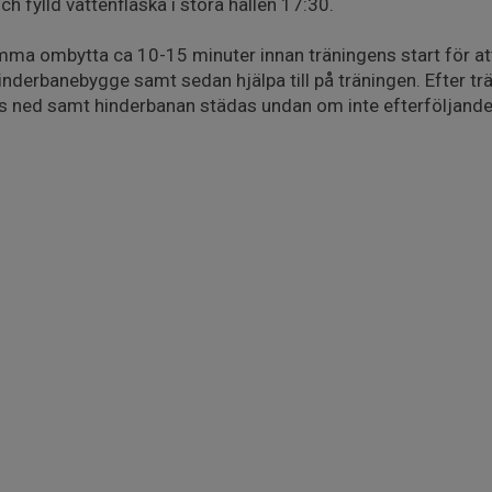
 fylld vattenflaska i stora hallen 17:30.
mma ombytta ca 10-15 minuter innan träningens start för att
nderbanebygge samt sedan hjälpa till på träningen. Efter tr
as ned samt hinderbanan städas undan om inte efterföljande