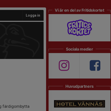
Vi är en del av Fritidskortet
Logga in
Sociala medier
Huvudpartners
ing färdigombytta