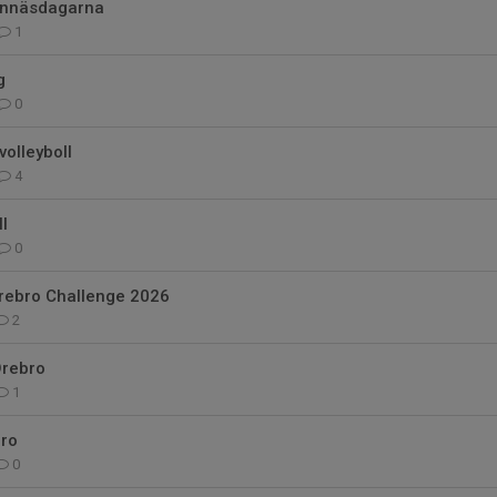
ännäsdagarna
1
g
0
olleyboll
4
l
0
Örebro Challenge 2026
2
Örebro
1
ro
0