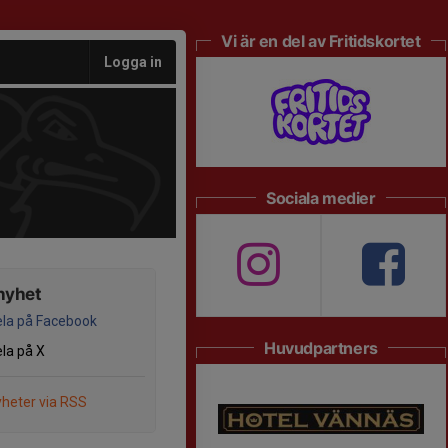
Vi är en del av Fritidskortet
Logga in
Sociala medier
nyhet
la på Facebook
Huvudpartners
la på X
heter via RSS