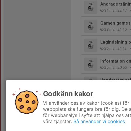
Ändrade träning
31 mar, 22:17
Gamen games 
28 mar, 21:15
Lagindelning 
26 mar, 21:12
Information 
25 mar, 20:55
Uppdaterat s
24 mar, 19:48
Godkänn kakor
Sena anmälni
Vi använder oss av kakor (cookies) för 
17 mar, 14:45
webbplats ska fungera bra för dig. De
för webbanalys i syfte att hjälpa oss at
våra tjänster.
Så använder vi cookies