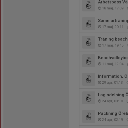
Arbetspass V
18 maj, 17:09
Sommartränin
17 maj, 20:11
Träning beachv
17 maj, 19:45
Beachvolleybol
11 maj, 12:04
Information, 
29 apr, 01:13
Lagindelning 
24 apr, 03:18
Packning Öreb
24 apr, 02:19