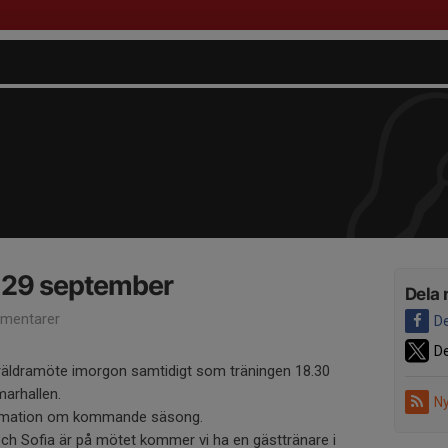
 29 september
Dela 
mentarer
De
De
öräldramöte imorgon samtidigt som träningen 18.30
marhallen.
Ny
rmation om kommande säsong.
h Sofia är på mötet kommer vi ha en gästtränare i