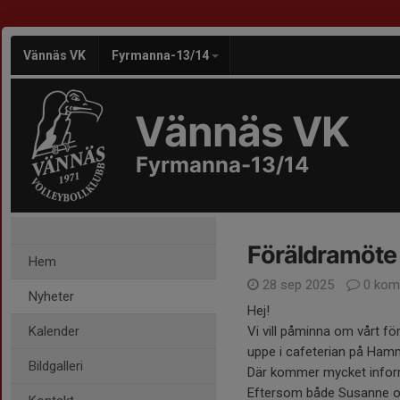
Vännäs VK
Fyrmanna-13/14
Vännäs VK
Fyrmanna-13/14
Föräldramöte
Hem
28 sep 2025
0 kom
Nyheter
Hej!
Kalender
Vi vill påminna om vårt f
uppe i cafeterian på Ham
Bildgalleri
Där kommer mycket info
Eftersom både Susanne oc