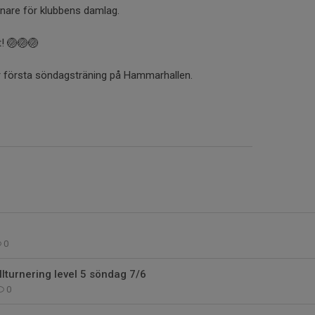
nare för klubbens damlag.
t! 🏐🏐🏐
 vår första söndagsträning på Hammarhallen.
0
lturnering level 5 söndag 7/6
0