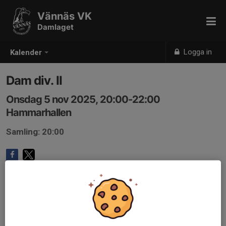
Vännäs VK
Damlaget
Logga in
Kalender
Dam div. II
Onsdag 5 nov 2025, 20:00-22:00
Hammarhallen
Samling: 20:00