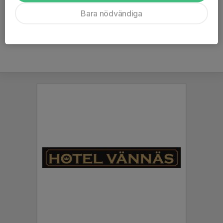
Ålder
38 år
Bara nödvändiga