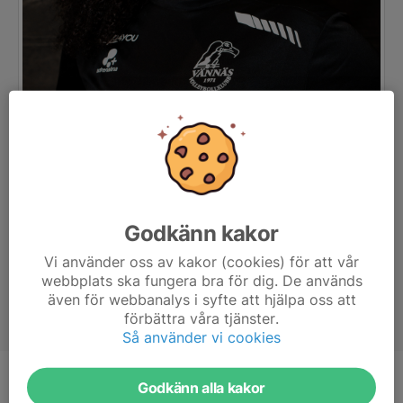
Godkänn kakor
Vi använder oss av kakor (cookies) för att vår
webbplats ska fungera bra för dig. De används
även för webbanalys i syfte att hjälpa oss att
förbättra våra tjänster.
Så använder vi cookies
Godkänn alla kakor
Position
-